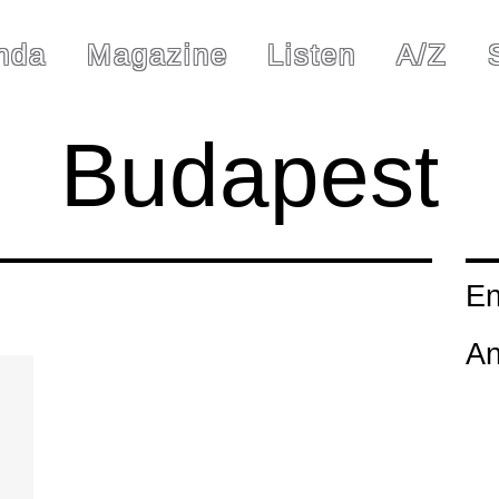
nda
Magazine
Listen
A/Z
Budapest
En
An