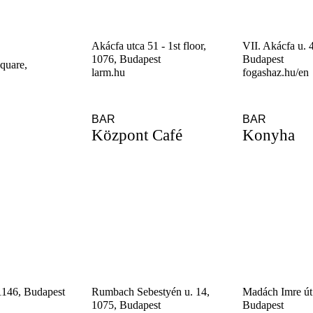
Akácfa utca 51 - 1st floor,
VII. Akácfa u. 
1076, Budapest
Budapest
Square,
larm.hu
fogashaz.hu/en
BAR
BAR
Központ Café
Konyha
1146, Budapest
Rumbach Sebestyén u. 14,
Madách Imre út
1075, Budapest
Budapest