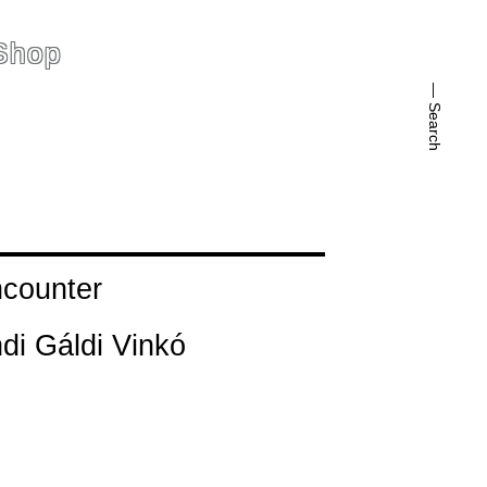
Shop
— Search
counter
di Gáldi Vinkó